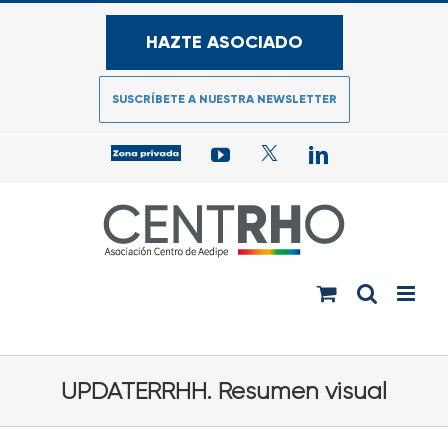
Saltar
al
HAZTE ASOCIADO
contenido
SUSCRÍBETE A NUESTRA NEWSLETTER
Acceso
YouTube
Twitter
LinkedIn
zona
privada
para
Asociados
UPDATERRHH. Resumen visual