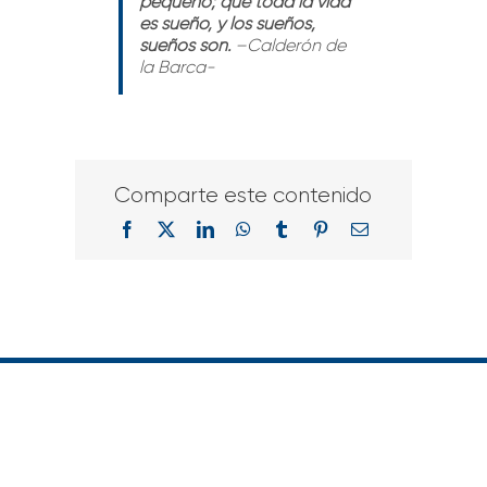
pequeño; que toda la vida
es sueño, y los sueños,
sueños son.
–Calderón de
la Barca-
Comparte este contenido
Facebook
X
LinkedIn
WhatsApp
Tumblr
Pinterest
Correo
electrónico