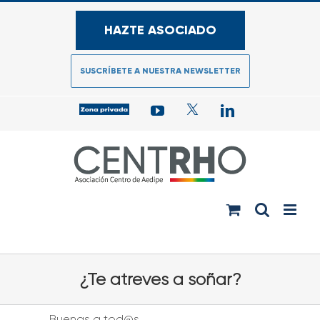
Saltar
al
HAZTE ASOCIADO
contenido
SUSCRÍBETE A NUESTRA NEWSLETTER
Acceso
YouTube
Twitter
LinkedIn
zona
privada
para
Asociados
¿Te atreves a soñar?
Buenas a tod@s,