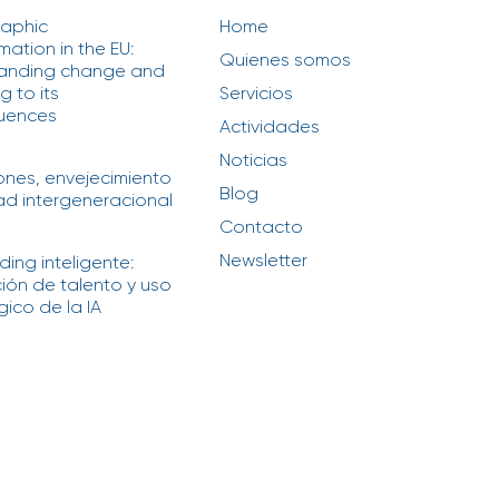
aphic
Home
mation in the EU:
Quienes somos
anding change and
 to its
Servicios
uences
Actividades
6
Noticias
iones, envejecimiento
Blog
ad intergeneracional
6
Contacto
Newsletter
ing inteligente:
ción de talento y uso
ico de la IA
6