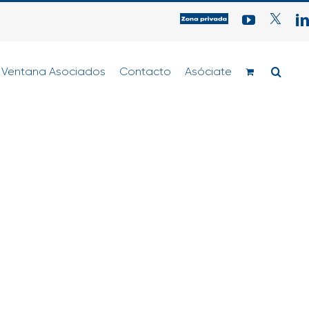
Acceso
YouTube
Twitter
zona
privada
para
Ventana Asociados
Contacto
Asociados
Asóciate