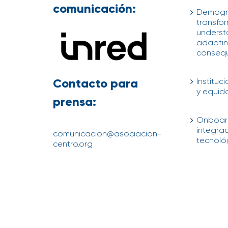
comunicación:
Demogr
transfor
underst
adapting
conseq
04/08/202
Contacto para
Instituc
y equid
prensa:
04/08/202
Onboard
integra
comunicacion@asociacion-
tecnológ
centro.org
21/07/202