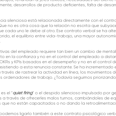
nte, desarrollos de producto deficientes, falta de desarr
cia silenciosa está relacionada directamente con el contr
 no es otra cosa que la relación no escrita que subyace
ue cada uno le debe al otro. Ese contrato verbal se ha alt
brido, el equilibrio entre vida-trabajo, una mayor autonomí
.
ivas del empleado requiere tan bien un cambio de mentali
o en la confianza y no en el control del empleado a dista
KRs y KPIs basados en el desempeño y no en el control de 
istiendo a esta renuncia constante. Se ha incrementado e
 través de rastrear la actividad en línea, los movimientos d
os ordenadores de trabajo. ¿Todavía seguimos priorizando e
es el “
quiet firing
” o el despido silencioso impulsado por 
 a través de ofrecerles malos turnos, cambiándoles de eq
as que no están capacitados o no dando la retroalimentaci
 podemos ligarlo también a este contrato psicológico ver