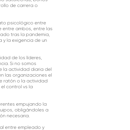
ollo de carrera o
ato psicológico entre
 entre ambos, entre las
eado tras la pandemia,
a y la exigencia de un
dad de los líderes,
ncia. Si no somos
la actividad diaria del
n las organizaciones el
e ratón o la actividad
l control vs la
gerentes empujando la
uipos, obligándoles a
ón necesaria.
bal entre empleado y