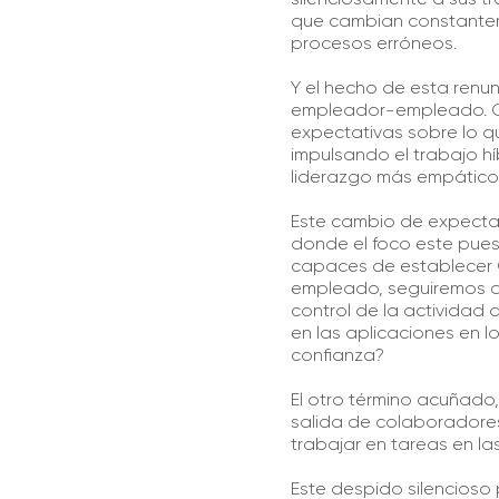
que cambian constanteme
procesos erróneos.
Y el hecho de esta renun
empleador-empleado. Que
expectativas sobre lo q
impulsando el trabajo hí
liderazgo más empático
Este cambio de expectat
donde el foco este puest
capaces de establecer O
empleado, seguiremos as
control de la actividad a
en las aplicaciones en l
confianza?
El otro término acuñado, 
salida de colaboradores
trabajar en tareas en l
Este despido silencioso