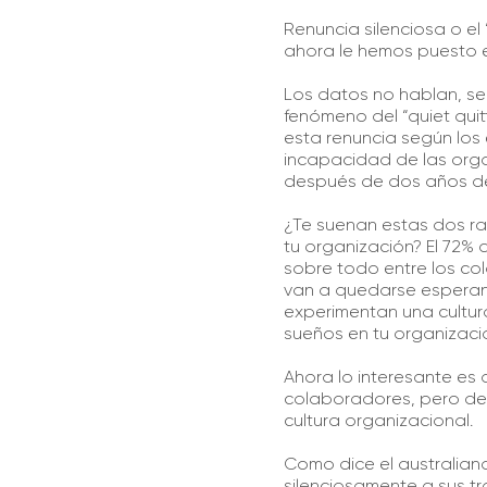
Renuncia silenciosa o el 
ahora le hemos puesto 
Los datos no hablan, se
fenómeno del “quiet quit
esta renuncia según los
incapacidad de las orga
después de dos años d
¿Te suenan estas dos raz
tu organización? El 72% 
sobre todo entre los co
van a quedarse esperand
experimentan una cultur
sueños en tu organizaci
Ahora lo interesante es 
colaboradores, pero de 
cultura organizacional.
Como dice el australian
silenciosamente a sus tr