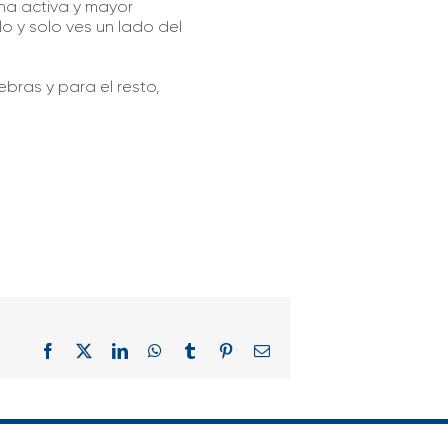
ha activa y mayor
 y solo ves un lado del
bras y para el resto,
Facebook
X
LinkedIn
WhatsApp
Tumblr
Pinterest
Correo
electrónico