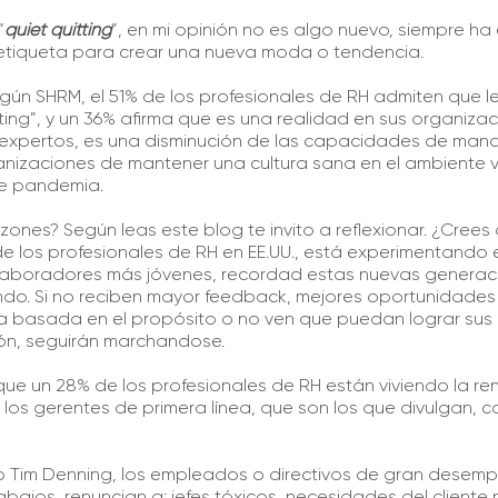
“
quiet quitting
”, en mi opinión no es algo nuevo, siempre ha
etiqueta para crear una nueva moda o tendencia.
gún SHRM, el 51% de los profesionales de RH admiten que 
ting”, y un 36% afirma que es una realidad en sus organiza
 expertos, es una disminución de las capacidades de mana
nizaciones de mantener una cultura sana en el ambiente vi
e pandemia.
ones? Según leas este blog te invito a reflexionar. ¿Crees
de los profesionales de RH en EE.UU., está experimentando 
laboradores más jóvenes, recordad estas nuevas generacion
o. Si no reciben mayor feedback, mejores oportunidades 
a basada en el propósito o no ven que puedan lograr sus 
ón, seguirán marchandose.
que un 28% de los profesionales de RH están viviendo la re
los gerentes de primera línea, que son los que divulgan, c
o Tim Denning, los empleados o directivos de gran desem
abajos, renuncian a: jefes tóxicos, necesidades del cliente