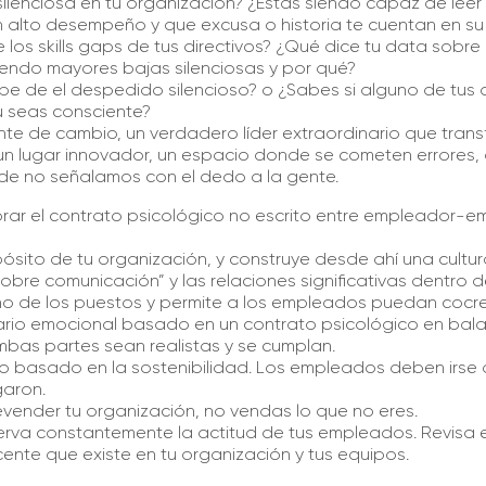
 silenciosa en tu organización? ¿Estas siendo capaz de lee
alto desempeño y que excusa o historia te cuentan en su 
 los skills gaps de tus directivos? ¿Qué dice tu data sobr
iendo mayores bajas silenciosas y por qué?
ipe de el despedido silencioso? o ¿Sabes si alguno de tus d
u seas consciente?
te de cambio, un verdadero líder extraordinario que trans
un lugar innovador, un espacio donde
se cometen errores,
de no señalamos con el dedo a la gente.
ar el contrato psicológico no escrito entre empleador-
pósito de tu organización, y construye desde ahí una cultu
sobre comunicación” y las relaciones significativas dentro d
eño de los puestos y permite a los empleados puedan cocrea
ario emocional basado en un contrato psicológico en bal
bas partes sean realistas y se cumplan.
nto basado en la sostenibilidad. Los empleados deben irse
garon.
ender tu organización, no vendas lo que no eres.
serva constantemente la actitud de tus empleados. Revisa 
ente que existe en tu organización y tus equipos.