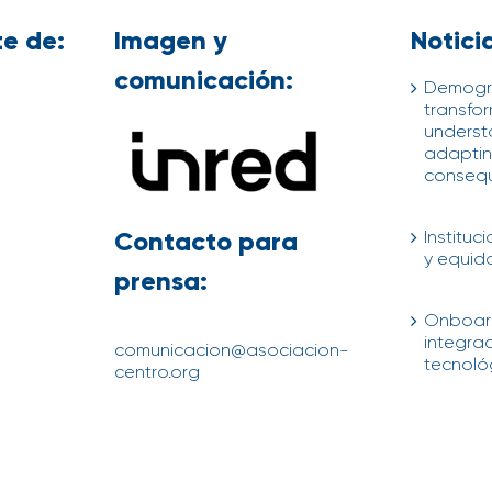
e de:
Imagen y
Notici
comunicación:
Demogr
transfor
underst
adapting
conseq
04/08/202
Contacto para
Instituc
y equid
prensa:
04/08/202
Onboard
integra
comunicacion@asociacion-
tecnológ
centro.org
21/07/202