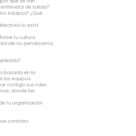
r por qué se van
entrevista de salida?
e los equipos? ¿Qué
irectivos lo está
forme tu cultura
 donde no penalizamos
empleado?
ra basada en la
e los equipos.
r contigo sus roles.
ance, donde las
 de tu organización
ese contrato