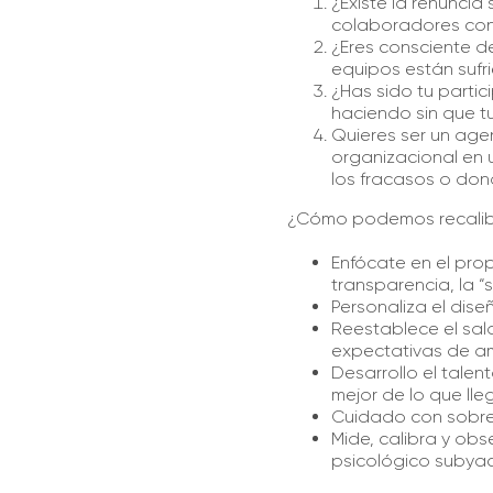
¿Existe la renuncia
colaboradores con 
¿Eres consciente de
equipos están sufr
¿Has sido tu partic
haciendo sin que t
Quieres ser un agen
organizacional en 
los fracasos o don
¿Cómo podemos recalibr
Enfócate en el pro
transparencia, la “
Personaliza el dis
Reestablece el sal
expectativas de am
Desarrollo el tale
mejor de lo que lle
Cuidado con sobrev
Mide, calibra y ob
psicológico subyac