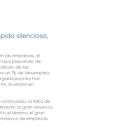
spido silencioso,
n las empresas, el
o haya prescindo de
álculo de las
con un 1% de desempleo.
organizaciones han
nto al vecino en
 continuado, la falta de
pulsando la gran renuncia
o el término el gran
s masivos de empresas