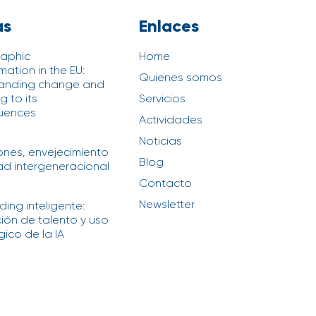
as
Enlaces
aphic
Home
mation in the EU:
Quienes somos
anding change and
 to its
Servicios
uences
Actividades
6
Noticias
iones, envejecimiento
Blog
ad intergeneracional
6
Contacto
Newsletter
ing inteligente:
ción de talento y uso
ico de la IA
6