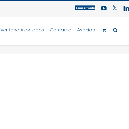
Acceso
YouTube
Twitter
zona
privada
para
Ventana Asociados
Contacto
Asociados
Asóciate