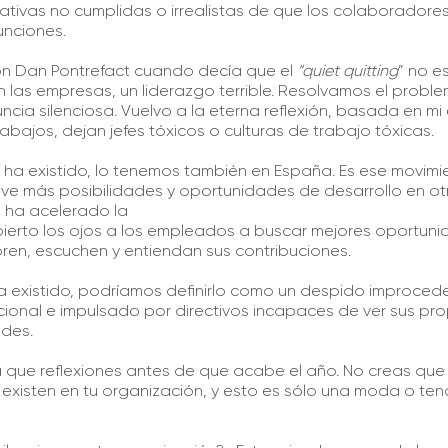
tivas no cumplidas o irrealistas de que los colaboradore
unciones.
n Dan Pontrefact cuando decía que el
“quiet quitting
” no e
las empresas, un liderazgo terrible. Resolvamos el problem
ncia silenciosa. Vuelvo a la eterna reflexión, basada en mi
abajos, dejan jefes tóxicos o culturas de trabajo tóxicas.
 ha existido, lo tenemos también en España. Es ese movimie
e más posibilidades y oportunidades de desarrollo en ot
 ha acelerado la
 abierto los ojos a los empleados a buscar mejores oportun
ren, escuchen y entiendan sus contribuciones.
a existido, podríamos definirlo como un despido improcede
acional e impulsado por directivos incapaces de ver sus pr
ades.
 que reflexiones antes de que acabe el año. No creas que 
 existen en tu organización, y esto es sólo una moda o tend