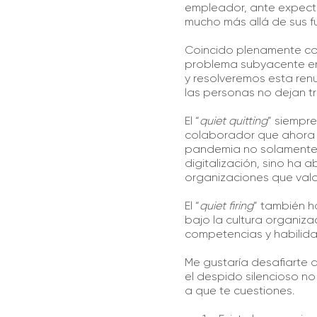
empleador, ante expecta
mucho más allá de sus f
Coincido plenamente co
problema subyacente en 
y resolveremos esta renu
las personas no dejan tr
El “
quiet quitting
” siempre
colaborador que ahora v
pandemia no solamente
digitalización, sino ha
organizaciones que valo
El “
quiet firing
” también h
bajo la cultura organiz
competencias y habilid
Me gustaría desafiarte a
el despido silencioso no
a que te cuestiones.