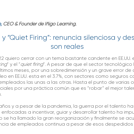
o,
CEO & Founder de
Iñigo Learning.
 y “Quiet Firing”: renuncia silenciosa y de
son reales
22 quiero cerrar con un tema bastante candente en EE.UU. e
ting
” y el “
quiet firing
”. A pesar de que el sector tecnológic
ltimos meses, por una sobredimensión y un grave error de c
leo en EE.UU. esta en el 3.7%, con sectores como seguros 
pleados las unas a las otras. Hasta el punto de varias 
iales por una práctica común que es “robar” el mejor tale
.
años y a pesar de la pandemia, la guerra por el talento ha
as enfocadas a incentivar, guiar y desarrollar talento ha im
 se ha llamado la gran reorganización y finalmente se acuñ
nuncia de empleados continua a pesar de esos despedido