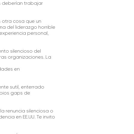
s deberían trabajar
s otra cosa que un
a del liderazgo horrible
 experiencia personal,
nto silencioso del
ras organizaciones. La
idades en
nte sutil, enterrado
opios gaps de
la renuncia silenciosa o
encia en EE.UU. Te invito