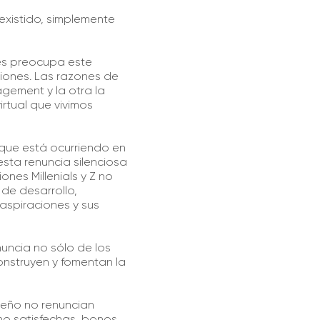
 existido, simplemente
les preocupa este
ciones. Las razones de
gement y la otra la
rtual que vivimos
 que está ocurriendo en
esta renuncia silenciosa
es Millenials y Z no
de desarrollo,
aspiraciones y sus
nuncia no sólo de los
onstruyen y fomentan la
peño no renuncian
 no satisfechas, bonos