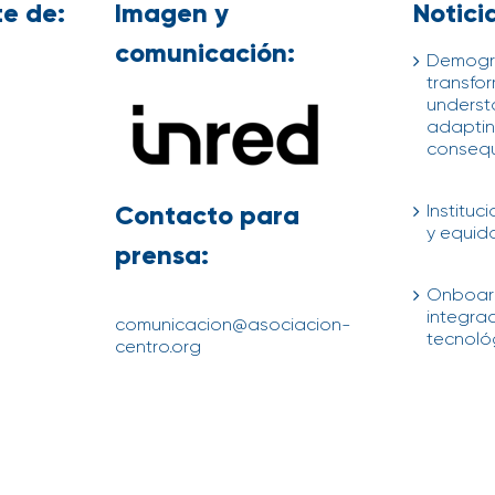
e de:
Imagen y
Notici
comunicación:
Demogr
transfor
underst
adapting
conseq
04/08/202
Contacto para
Instituc
y equid
prensa:
04/08/202
Onboard
integra
comunicacion@asociacion-
tecnológ
centro.org
21/07/202