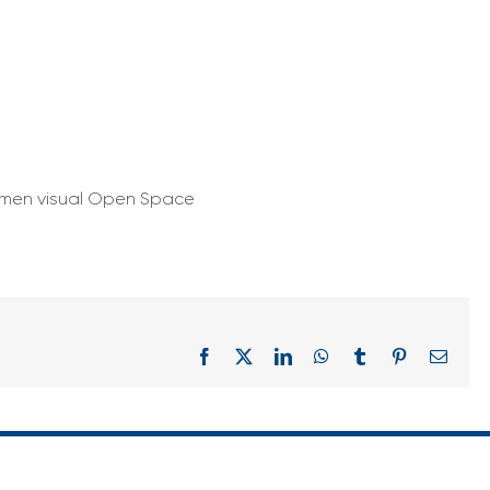
men visual Open Space
Facebook
X
LinkedIn
WhatsApp
Tumblr
Pinterest
Corre
electr