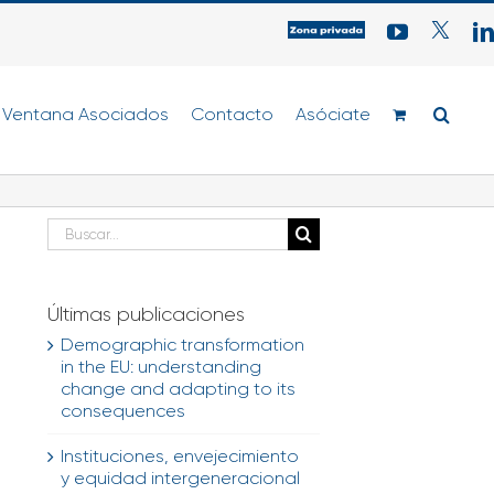
Acceso
YouTube
Twitter
zona
privada
para
Ventana Asociados
Contacto
Asociados
Asóciate
Buscar:
Últimas publicaciones
Demographic transformation
in the EU: understanding
change and adapting to its
consequences
Instituciones, envejecimiento
y equidad intergeneracional