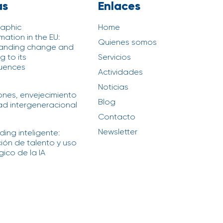
as
Enlaces
aphic
Home
mation in the EU:
Quienes somos
anding change and
 to its
Servicios
uences
Actividades
6
Noticias
iones, envejecimiento
Blog
ad intergeneracional
6
Contacto
Newsletter
ing inteligente:
ción de talento y uso
ico de la IA
6